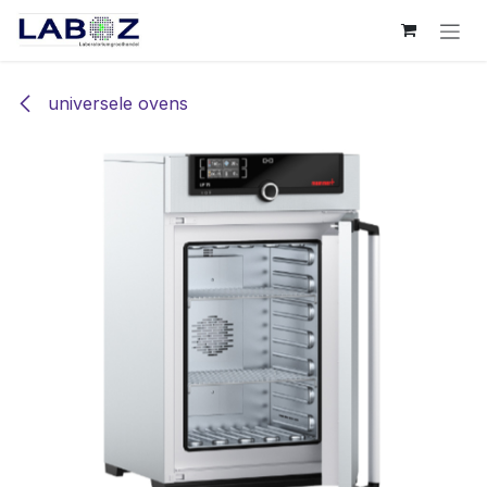
Overslaan naar inhoud
universele ovens