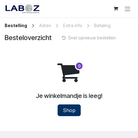
Overslaan naar inhoud
Bestelling
Adres
Extra info
Betaling
Besteloverzicht
Snel opnieuw bestellen
Je winkelmandje is leeg!
Shop