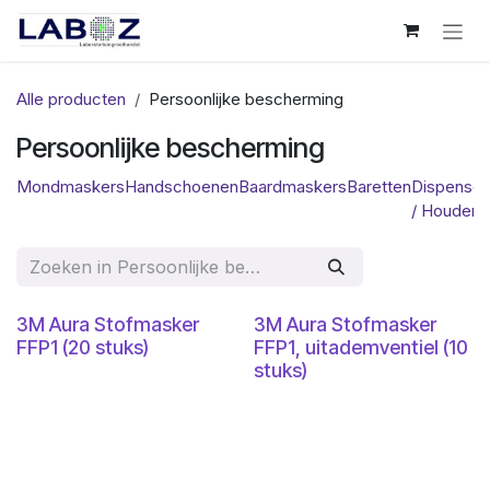
Overslaan naar inhoud
Alle producten
Persoonlijke bescherming
Persoonlijke bescherming
Mondmaskers
Handschoenen
Baardmaskers
Baretten
Dispenser
/ Houders
3M Aura Stofmasker
3M Aura Stofmasker
FFP1 (20 stuks)
FFP1, uitademventiel (10
stuks)