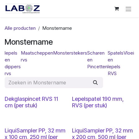
Overslaan naar inhoud
Alle producten
Monstername
Monstername
lepels
Maatscheppen
Monsterstekers
Scharen
Spatels
Vloeis
en
rvs
en
en
dippers
Pincetten
lepels
rvs
RVS
Dekglaspincet RVS 11
Lepelspatel 190 mm,
cm (per stuk)
RVS (per stuk)
LiquiSampler PP, 32 mm
LiquiSampler PP, 32 mm
x 100 cm, 250 ml (per
x 200 cm, 500 ml (per