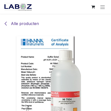
Overslaan naar inhoud
Alle producten