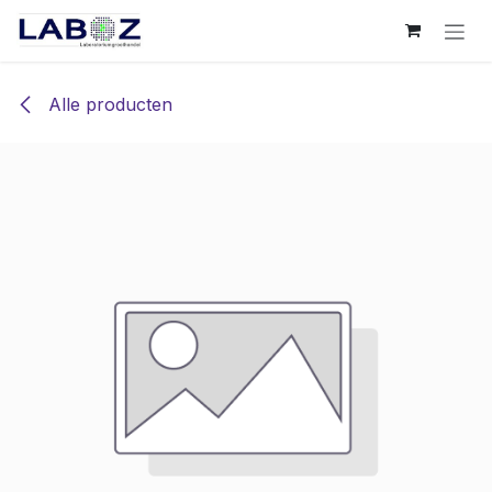
Overslaan naar inhoud
Alle producten