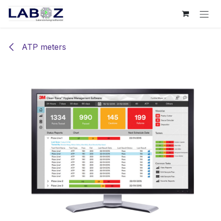
Overslaan naar inhoud
ATP meters