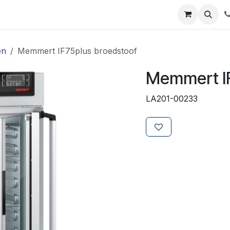
ials
Certificaten
Mijn Laboz
Over ons
Klant worden
en
Memmert IF75plus broedstoof
Memmert IF
LA201-00233