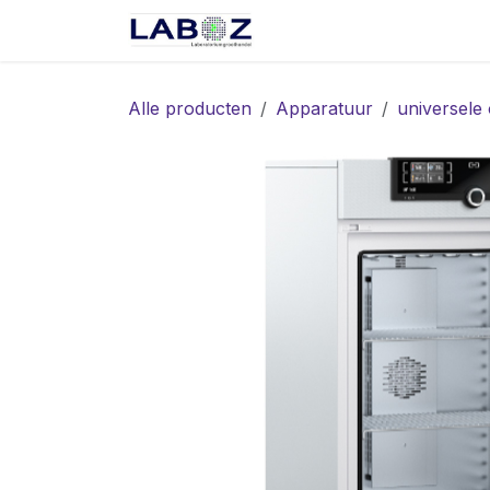
Overslaan naar inhoud
Start
Webshop
Spec
Alle producten
Apparatuur
universele