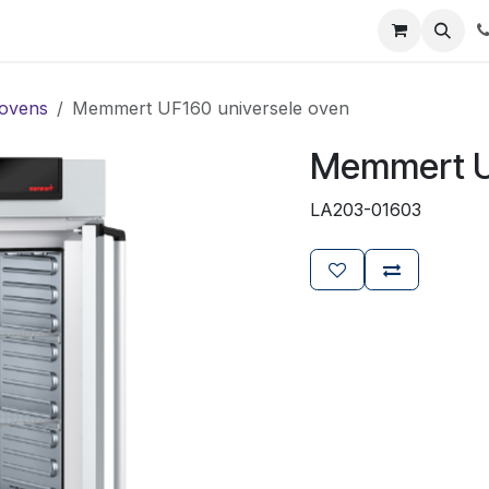
ials
Certificaten
Mijn Laboz
Over ons
Klant worden
 ovens
Memmert UF160 universele oven
Memmert UF
LA203-01603