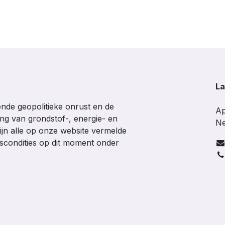
La
de geopolitieke onrust en de
Ap
ing van grondstof-, energie- en
Ne
ijn alle op onze website vermelde
gscondities op dit moment onder