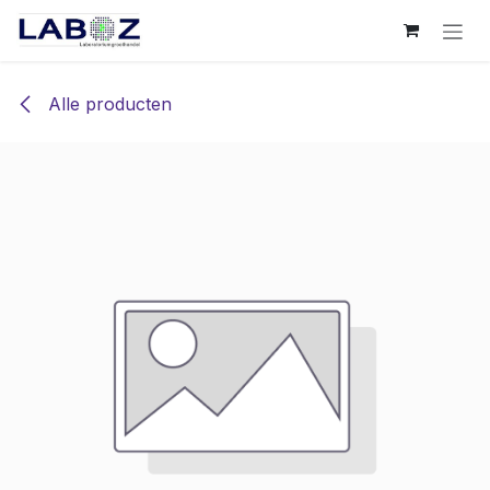
Overslaan naar inhoud
Alle producten