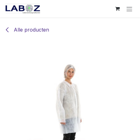
Overslaan naar inhoud
Alle producten