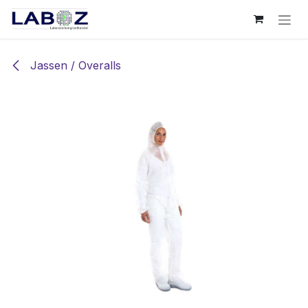
Overslaan naar inhoud
Jassen / Overalls