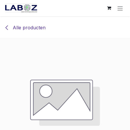
Overslaan naar inhoud
Alle producten