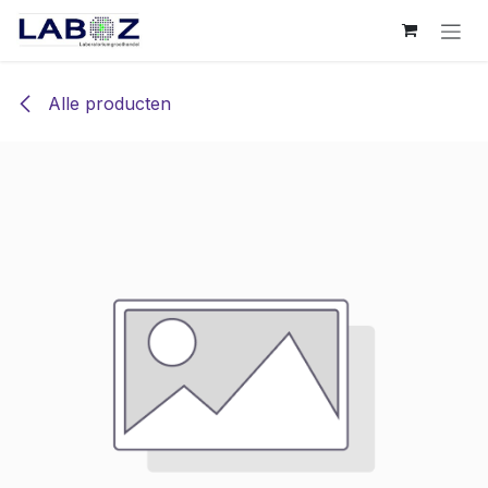
Overslaan naar inhoud
Alle producten