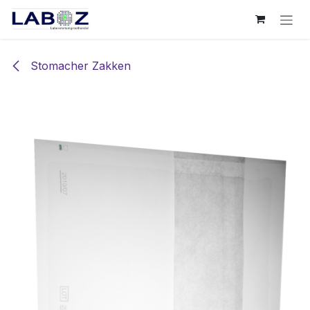
Overslaan naar inhoud
Stomacher Zakken