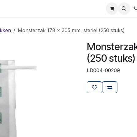
ials
Certificaten
Mijn Laboz
Over ons
Klant worden
kken
Monsterzak 178 x 305 mm, steriel (250 stuks)
Monsterzak
(250 stuks)
LD004-00209