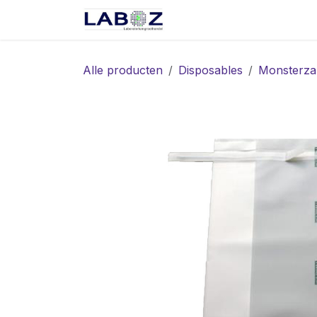
Overslaan naar inhoud
Start
Webshop
Spec
Alle producten
Disposables
Monsterza