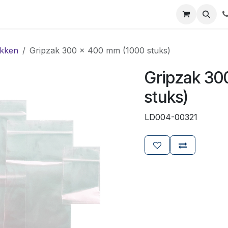
ials
Certificaten
Mijn Laboz
Over ons
Klant worden
kken
Gripzak 300 x 400 mm (1000 stuks)
Gripzak 30
stuks)
LD004-00321