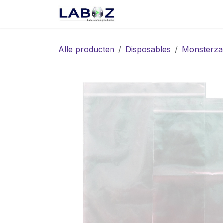
Overslaan naar inhoud
Start
Webshop
Spec
Alle producten
Disposables
Monsterza