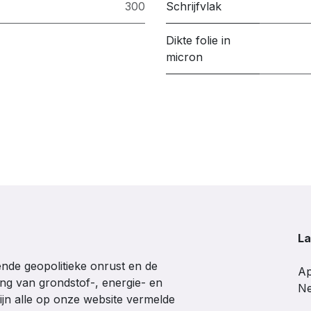
300
Schrijfvlak
Dikte folie in
micron
La
de geopolitieke onrust en de
Ap
ing van grondstof-, energie- en
Ne
ijn alle op onze website vermelde