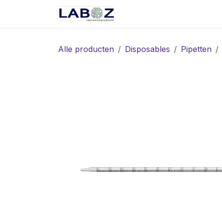
Overslaan naar inhoud
Start
Webshop
Spec
Alle producten
Disposables
Pipetten