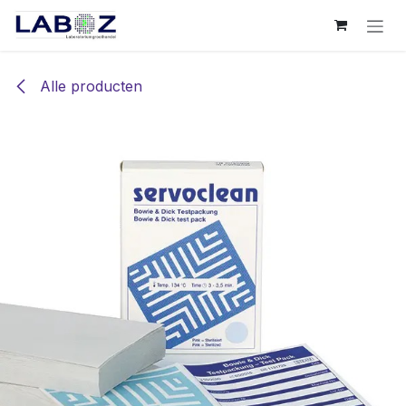
Overslaan naar inhoud
Alle producten