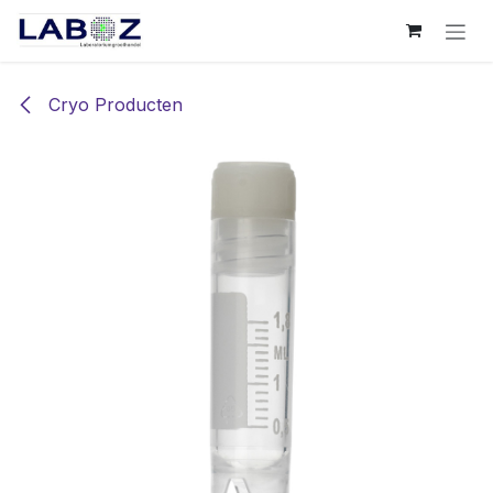
Overslaan naar inhoud
Cryo Producten