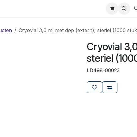
ials
Certificaten
Mijn Laboz
Over ons
Klant worden
ucten
Cryovial 3,0 ml met dop (extern), steriel (1000 stuk
Cryovial 3,
steriel (100
LD498-00023