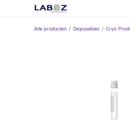
Overslaan naar inhoud
Start
Webshop
Spec
Alle producten
Disposables
Cryo Prod