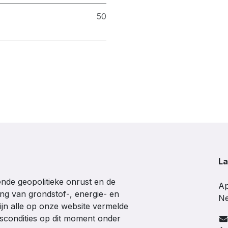
50
La
de geopolitieke onrust en de
Ap
ing van grondstof-, energie- en
Ne
ijn alle op onze website vermelde
gscondities op dit moment onder