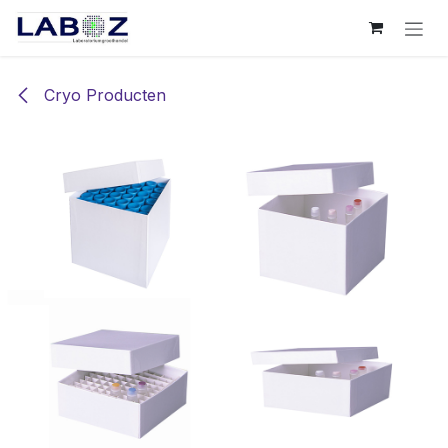
Overslaan naar inhoud
Cryo Producten