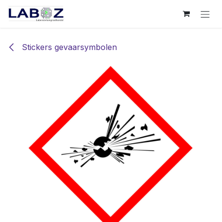
Overslaan naar inhoud
Stickers gevaarsymbolen