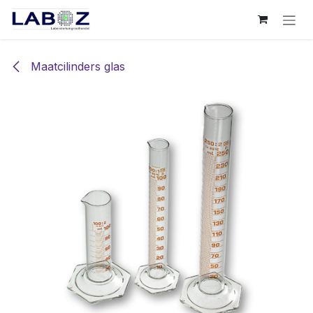
Overslaan naar inhoud
Maatcilinders glas