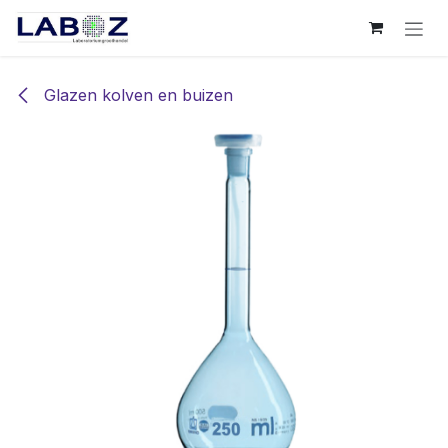
Overslaan naar inhoud
Glazen kolven en buizen