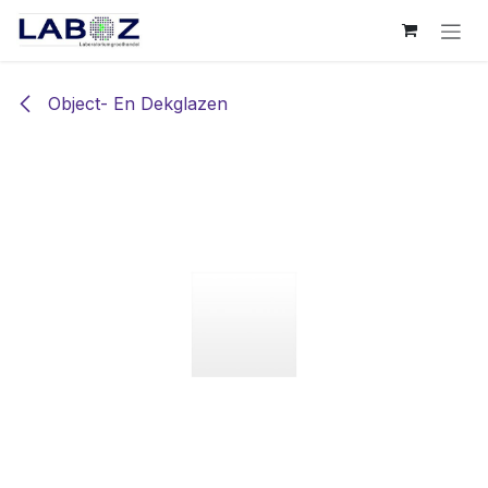
Overslaan naar inhoud
Object- En Dekglazen