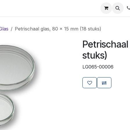
ials
Certificaten
Mijn Laboz
Over ons
Klant worden
Glas
Petrischaal glas, 80 x 15 mm (18 stuks)
Petrischaal
stuks)
LG065-00006