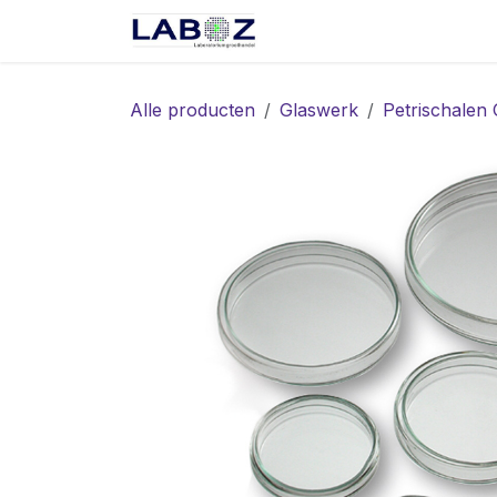
Overslaan naar inhoud
Start
Webshop
Spec
Alle producten
Glaswerk
Petrischalen 