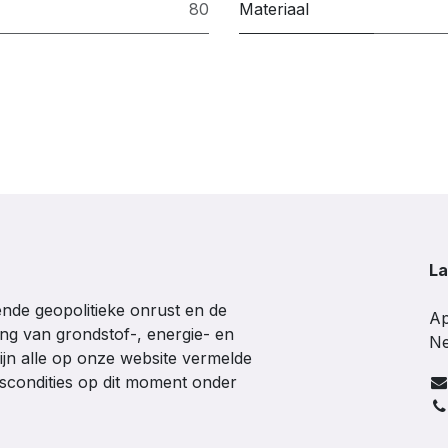
80
Materiaal
La
de geopolitieke onrust en de
Ap
ing van grondstof-, energie- en
Ne
ijn alle op onze website vermelde
gscondities op dit moment onder