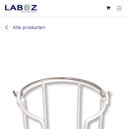
Overslaan naar inhoud
Alle producten