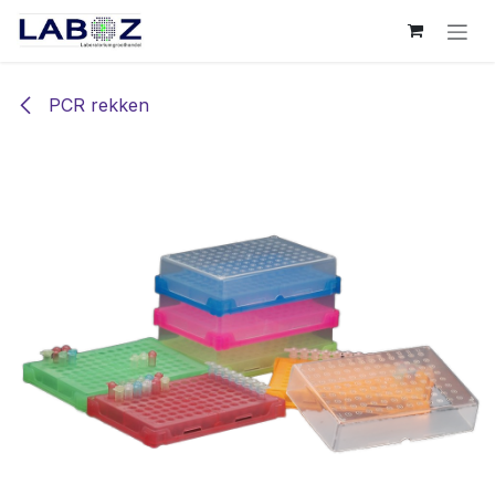
Overslaan naar inhoud
PCR rekken