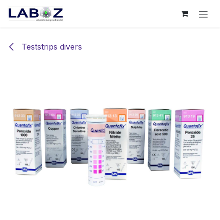
Overslaan naar inhoud
Teststrips divers