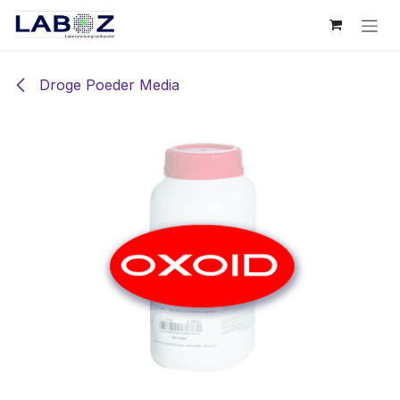
Overslaan naar inhoud
Droge Poeder Media