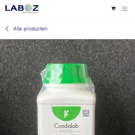
Overslaan naar inhoud
Alle producten