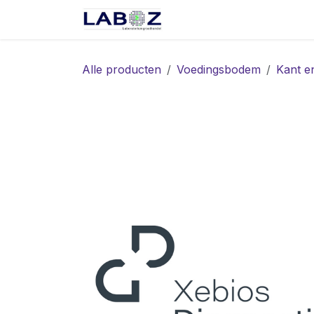
Overslaan naar inhoud
Start
Webshop
Spec
Alle producten
Voedingsbodem
Kant e