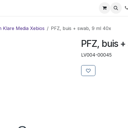
ials
Certificaten
Mijn Laboz
Over ons
Klant worden
n Klare Media Xebios
PFZ, buis + swab, 9 ml 40x
PFZ, buis +
LV004-00045