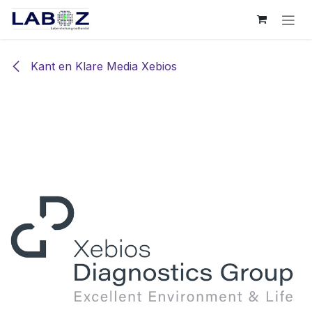
Overslaan naar inhoud
Kant en Klare Media Xebios