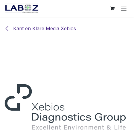
Overslaan naar inhoud
Kant en Klare Media Xebios