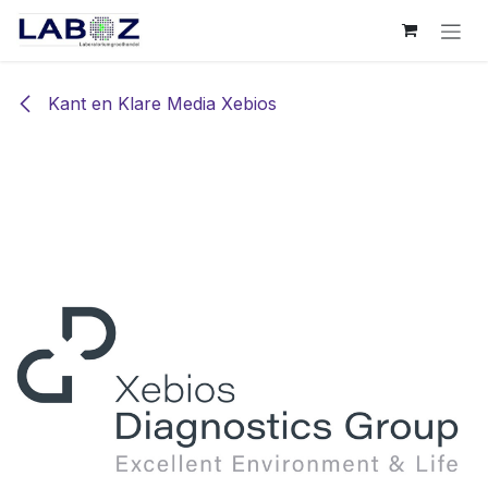
Overslaan naar inhoud
Kant en Klare Media Xebios