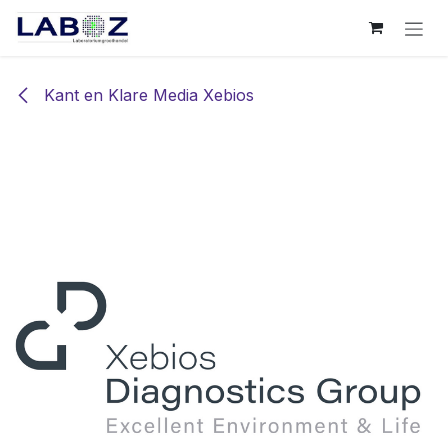
Overslaan naar inhoud
Kant en Klare Media Xebios