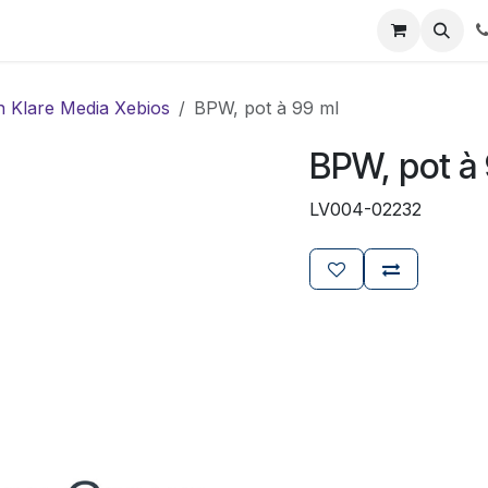
ials
Certificaten
Mijn Laboz
Over ons
Klant worden
n Klare Media Xebios
BPW, pot à 99 ml
BPW, pot à
LV004-02232