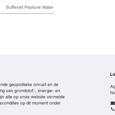
Buffered Peptone Water
La
de geopolitieke onrust en de
Ap
ing van grondstof-, energie- en
Ne
ijn alle op onze website vermelde
gscondities op dit moment onder