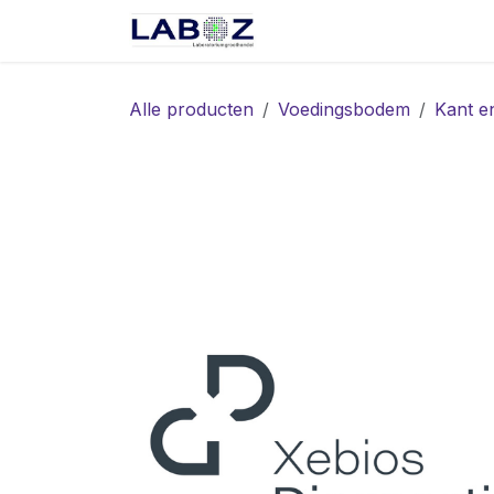
Overslaan naar inhoud
Start
Webshop
Spec
Alle producten
Voedingsbodem
Kant e