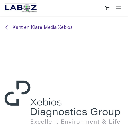
Overslaan naar inhoud
Kant en Klare Media Xebios