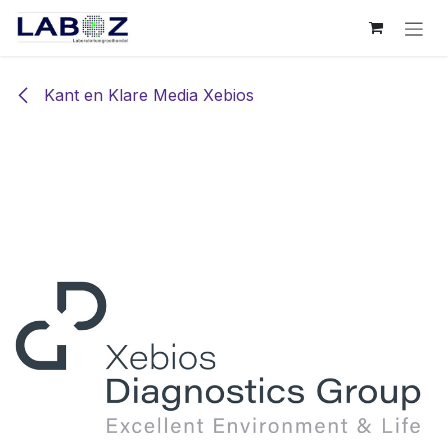
Overslaan naar inhoud
Kant en Klare Media Xebios