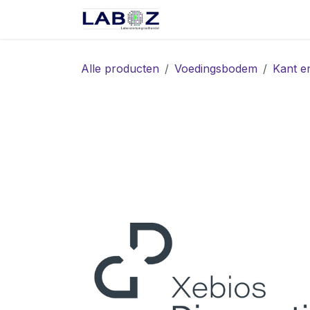
Overslaan naar inhoud
Start
Webshop
Spec
Alle producten
Voedingsbodem
Kant e