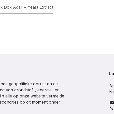
k Dox Agar + Yeast Extract
La
de geopolitieke onrust en de
Ap
ing van grondstof-, energie- en
Ne
ijn alle op onze website vermelde
gscondities op dit moment onder