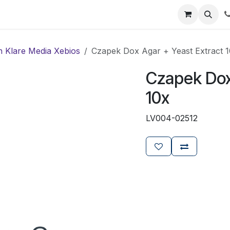
ials
Certificaten
Mijn Laboz
Over ons
Klant worden
n Klare Media Xebios
Czapek Dox Agar + Yeast Extract 
Czapek Dox
10x
LV004-02512