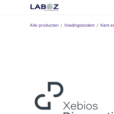
Overslaan naar inhoud
Start
Webshop
Spec
Alle producten
Voedingsbodem
Kant e