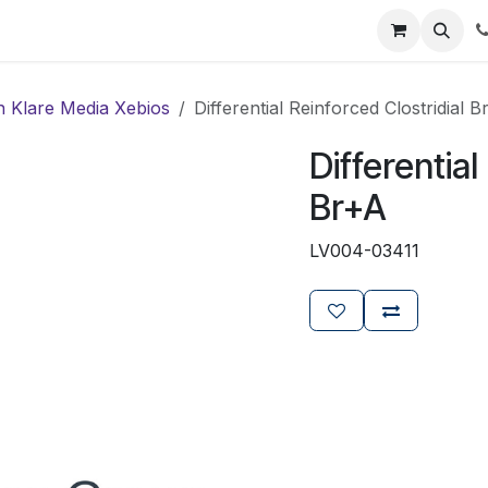
ials
Certificaten
Mijn Laboz
Over ons
Klant worden
n Klare Media Xebios
Differential Reinforced Clostridial 
Differential
Br+A
LV004-03411