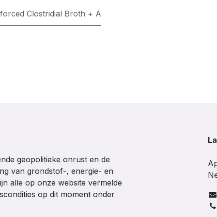
nforced Clostridial Broth + A
La
de geopolitieke onrust en de
Ap
ing van grondstof-, energie- en
Ne
ijn alle op onze website vermelde
gscondities op dit moment onder