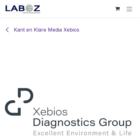
Overslaan naar inhoud
Kant en Klare Media Xebios