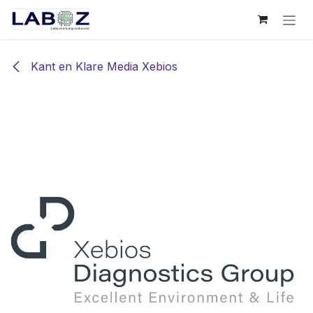
Overslaan naar inhoud
Kant en Klare Media Xebios