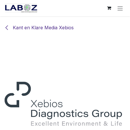
Overslaan naar inhoud
Kant en Klare Media Xebios