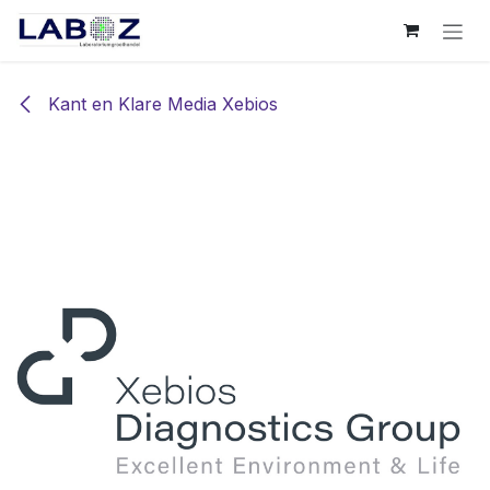
Overslaan naar inhoud
Kant en Klare Media Xebios