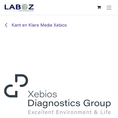
Overslaan naar inhoud
Kant en Klare Media Xebios