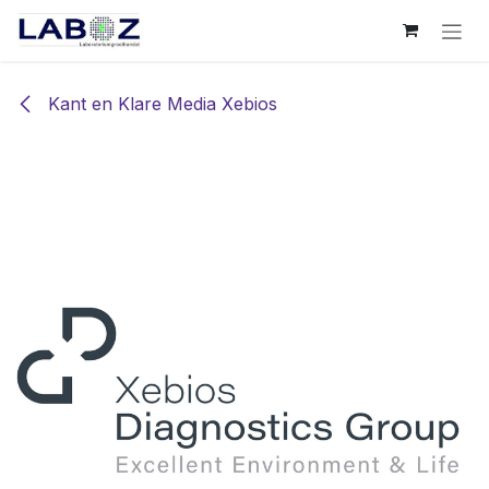
Overslaan naar inhoud
Kant en Klare Media Xebios