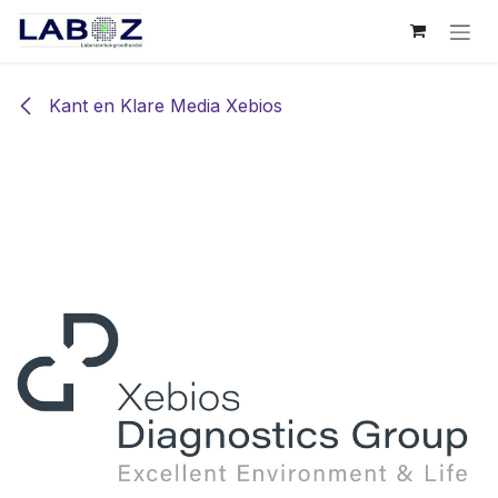
Overslaan naar inhoud
Kant en Klare Media Xebios