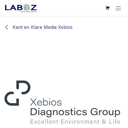
Overslaan naar inhoud
Kant en Klare Media Xebios